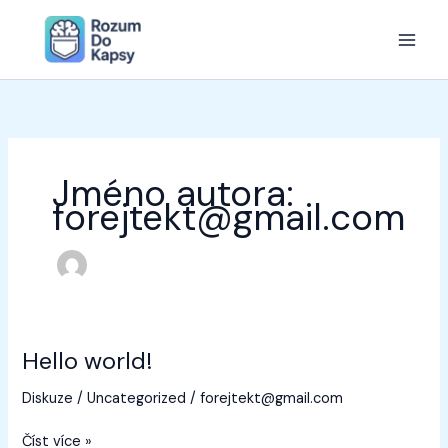
Přeskočit
na
obsah
Jméno autora:
forejtekt@gmail.com
Hello world!
Hello
world!
Diskuze
/
Uncategorized
/
forejtekt@gmail.com
Číst více »