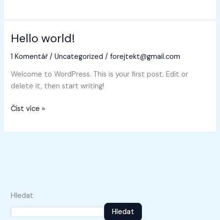
Hello world!
Hello
world!
1 Komentář
/
Uncategorized
/
forejtekt@gmail.com
Welcome to WordPress. This is your first post. Edit or
delete it, then start writing!
Číst více »
Hledat
Hledat